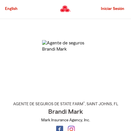
Pasar
al
English
Iniciar Sesión
contenido
principal
Comienzo
del
contenido
principal
®
AGENTE DE SEGUROS DE STATE FARM
,
SAINT JOHNS
, FL
Brandi Mark
Mark Insurance Agency, Inc.