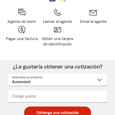
Agente de texto
Llamar al agente
Email al agente
Pagar una factura
Obtén una tarjeta
de identificación
¿Le gustaría obtener una cotización?
Seleccione un producto
Seleccione
un
nombre
de
producto
del
Código postal
Ingresa
Ingresa
_____
menú
un
un
desplegable
código
código
postal
postal
Obtenga una cotización
de
de